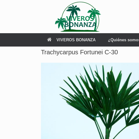
Saltar
al
contenido
VIVEROS BONANZA
¿Quiénes somo
Trachycarpus Fortunei C-30