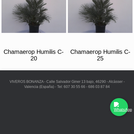
Chamaerop Humilis C-
Chamaerop Humilis C-
20
25
VIVEROS BONANZA - Calle Salvador Giner 13 bajo, 46290 - Alcàsser -
Valencia (España) - Tel: 607 30 55 66 - 686 03 87 84