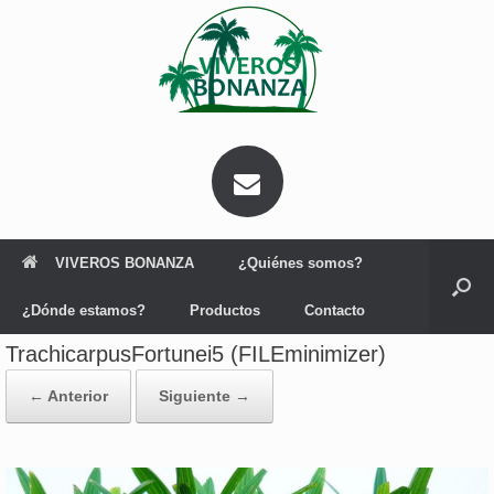
Saltar
al
contenido
VIVEROS BONANZA
¿Quiénes somos?
¿Dónde estamos?
Productos
Contacto
TrachicarpusFortunei5 (FILEminimizer)
← Anterior
Siguiente →