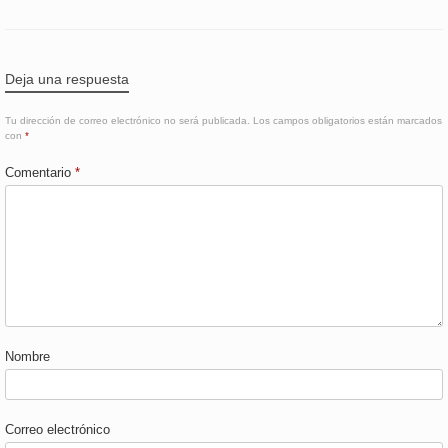
Deja una respuesta
Tu dirección de correo electrónico no será publicada.
Los campos obligatorios están marcados
con
*
Comentario
*
Nombre
Correo electrónico